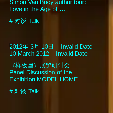
Simon Van Booy author tour:
Love in the Age of …
#
对谈
Talk
2012年 3月 10日 – Invalid Date
10 March 2012 – Invalid Date
《样板屋》展览研讨会
Panel Discussion of the
Exhibition MODEL HOME
#
对谈
Talk