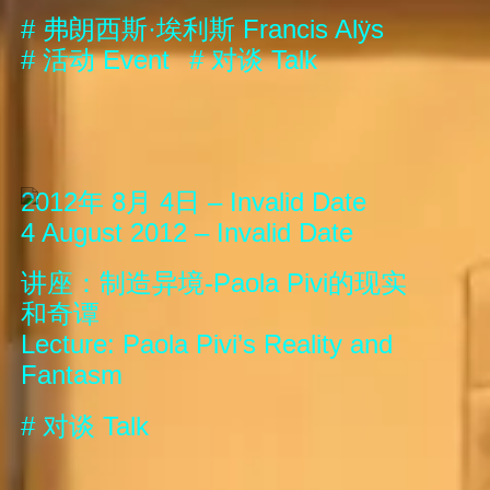
#
弗朗西斯·埃利斯
Francis Alÿs
#
活动
Event
#
对谈
Talk
2012年 8月 4日 – Invalid Date
4 August 2012 – Invalid Date
讲座：制造异境-Paola Pivi的现实
和奇谭
Lecture: Paola Pivi’s Reality and
Fantasm
#
对谈
Talk