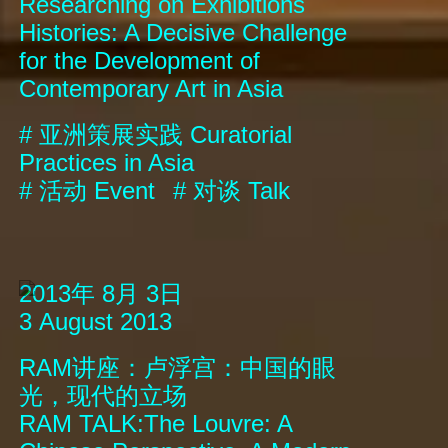
Researching on Exhibitions
Histories: A Decisive Challenge
for the Development of
Contemporary Art in Asia
#
亚洲策展实践
Curatorial
Practices in Asia
#
活动
Event
#
对谈
Talk
2013年 8月 3日
3 August 2013
RAM讲座：卢浮宫：中国的眼
光，现代的立场
RAM TALK:The Louvre: A