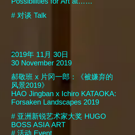
Possibilities for Art at……
#
对谈
Talk
2019年 11月 30日
30 November 2019
郝敬班 x 片冈一郎：《被嫌弃的
风景2019》
HAO Jingban x Ichiro KATAOKA:
Forsaken Landscapes 2019
#
亚洲新锐艺术家大奖
HUGO
BOSS ASIA ART
#
活动
Event