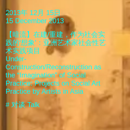
2013年 12月 15日
15 December 2013
【暗流】在建/重建，作为社会实
践的‘想象’：亚洲艺术家社会性艺
术实践项目
Under-
Construction/Reconstruction as
the “Imagination” of Social
Practice: Projects on Social Art
Practice by Artists in Asia
#
对谈
Talk