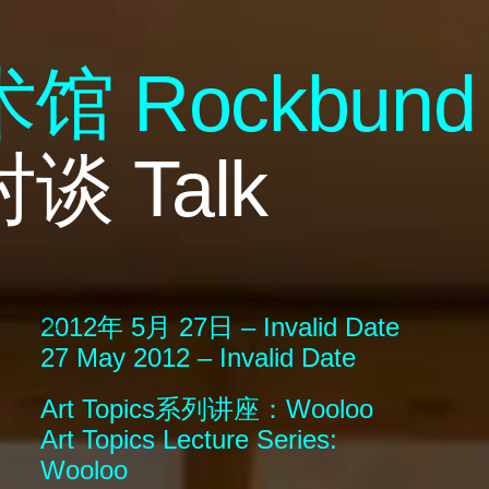
术馆
R
ock
b
und
对谈
Talk
2012年 5月 27日 – Invalid Date
27 May 2012 – Invalid Date
Art Topics系列讲座：Wooloo
Art Topics Lecture Series:
Wooloo