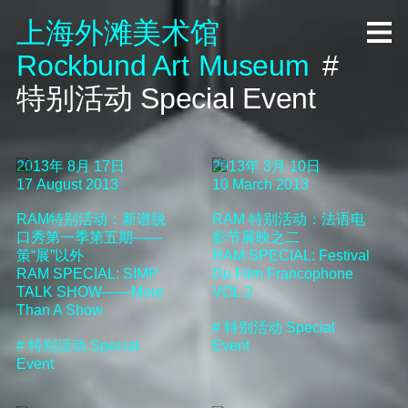
上海外滩美术馆
R
ock
b
und A
rt
M
useum
#
特别活动
Special Event
2013年 8月 17日
2013年 3月 10日
17 August 2013
10 March 2013
RAM特别活动：新谱脱
RAM 特别活动：法语电
口秀第一季第五期——
影节展映之二
策“展”以外
RAM SPECIAL: Festival
RAM SPECIAL: SIMP
Du Film Francophone
TALK SHOW——More
VOL.2
Than A Show
#
特别活动
Special
#
特别活动
Special
Event
Event