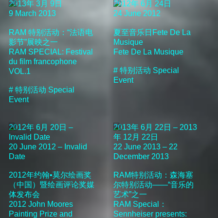
2013年 3月 9日
2012年 6月 24日
9 March 2013
24 June 2012
RAM 特别活动：“法语电
夏至音乐日Fete De La
影节”展映之一
Musique
RAM SPECIAL: Festival
Fete De La Musique
du film francophone
#
特别活动
Special
VOL.1
Event
#
特别活动
Special
Event
2012年 6月 20日 –
2013年 6月 22日 – 2013
Invalid Date
年 12月 22日
20 June 2012 – Invalid
22 June 2013 – 22
Date
December 2013
2012年约翰•莫尔绘画奖
RAM特别活动：森海塞
（中国）暨绘画评论奖媒
尔特别活动——“音乐的
体发布会
艺术”之一
2012 John Moores
RAM Special：
Painting Prize and
Sennheiser presents: