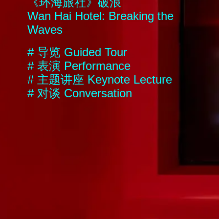
《环海旅社》破浪
Wan Hai Hotel: Breaking the
Waves
#
导览
Guided Tour
#
表演
Performance
#
主题讲座
Keynote Lecture
#
对谈
Conversation