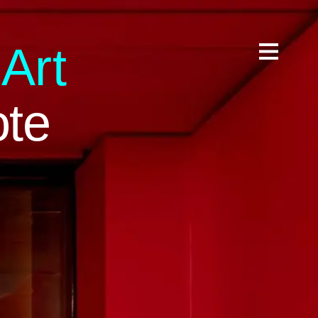
 A
rt
te