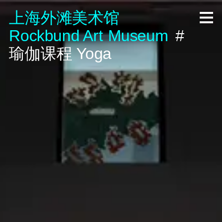
上海外滩美术馆
R
ock
b
und A
rt
M
useum
#
瑜伽课程
Yoga