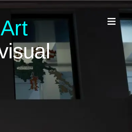
 A
rt
visual