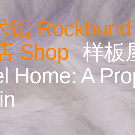
术馆
R
ock
b
und
店
Shop
样板屋
l Home: A Prop
in