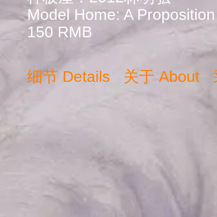
Model Home: A Proposition 
150
RMB
细节
Details
关于
About