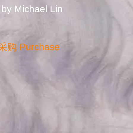
by Michael Lin
采购
Purchase