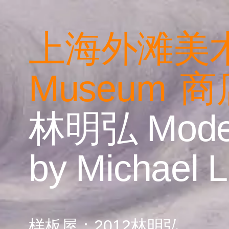
上海外滩美
M
useum
商
林明弘
Mode
by Michael L
样板屋：2012林明弘