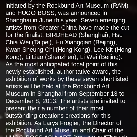
initiated by the Rockbund Art Museum (RAM)
and HUGO BOSS, was announced in
Shanghai in June this year. Seven emerging
artists from Greater China have made the cut
for the finalist: BIRDHEAD (Shanghai), Hsu
Chia Wei (Taipei), Hu Xiangqian (Beijing),
Kwan Sheung Chi (Hong Kong), Lee Kit (Hong
Kong), Li Liao (Shenzhen), Li Wei (Beijing).
As the most anticipated focal point of this
newly established, authoritative award, the
exhibition of works by these seven shortlisted
artists will be held at the Rockbund Art
Museum in Shanghai from September 13 to
December 8, 2013. The artists are invited to
present their a number of their most
outstanding creations creations for this
exhibition. As Larys Frogier, the Director of
the Rockbund Art Museum and Chair of the