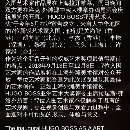
入围艺术家作品展在上海拉开帷幕。同日晚间
双方更在洛克·外滩源中实大楼举办鸡尾酒会庆
祝展览的开幕。“HUGO BOSS亚洲艺术大
奖”于今年6月在沪宣告成立，来自大中华地区
的7位新锐艺术家入围，他们是关尚智（香
港）、胡向前（北京）、李杰（香港）、李燎
（深圳）、黎薇（北京）、鸟头（上海）、许
家维（台北）。
作为这个新晋开创的权威艺术奖项最值得期待
的看点，2013年9月13日至12月8日，7位入围
艺术家的作品展将在上海外滩美术馆对公众开
放，每位艺术家都受邀为此次展览呈现其最佳
的艺术创作。正如上海外滩美术馆馆长、
HUGO BOSS亚洲艺术大奖评委主席拉瑞斯·弗
洛乔所言：“7位入围艺术家不仅解构了既有的
艺术规则，更在视觉创造与观看的过程中，全
面迎对不可预见的形式、体验与意义。”
The inaugural HUGO BOSS ASIA ART,