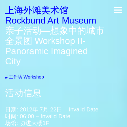
上海外滩美术馆
R
ock
b
und A
rt
M
useum
亲子活动—想象中的城市
全景图
Workshop II-
Panoramic Imagined
City
#
工作坊
Workshop
活动信息
日期:
2012年 7月 22日
–
Invalid Date
时间:
06:00
–
Invalid Date
场馆:
协进大楼1F