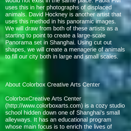
would not exist in the same place. Paola Pivi
uses this in her photographs of displaced
animals. David Hockney is another artist that
uses this method in his panoramic images.
We will draw from both of these artists as a
starting to point to create a large-scale
Panorama set in Shanghai. Using cut out
shapes, we will create a menagerie of animals
to fill our city both in large and small scales.
About Colorbox Creative Arts Center
ColorboxCreative Arts Center
(http://www.colorboxarts.com) is a cozy studio
school hidden down one of Shanghai’s small
alleyways. It has an educational program
whose main focus is to enrich the lives of