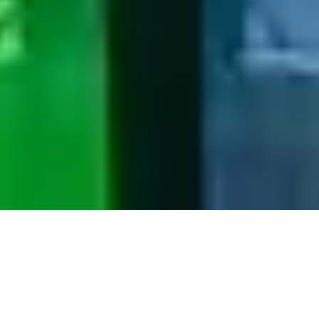
回到顶部
上海外滩美术馆
地址：上海市黄浦区虎丘路20号
邮箱：
info@rockbundartmuseum.org
时间：周三至周日，11:00–19:00（最后入场时间
18:30）；周二会员日 11:00-19:00
关注我们：
Instagram
，
YouTube
，
微信
，
小红书
，
哔哩哔