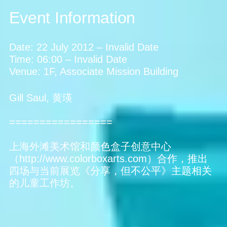
Event Information
Date:
22 July 2012
–
Invalid Date
Time:
06:00
–
Invalid Date
Venue:
1F, Associate Mission Building
Gill Saul, 黄瑛
=================
上海外滩美术馆和颜色盒子创意中心
（http://www.colorboxarts.com）合作，推出
四场与当前展览《分享，但不公平》主题相关
的儿童工作坊。