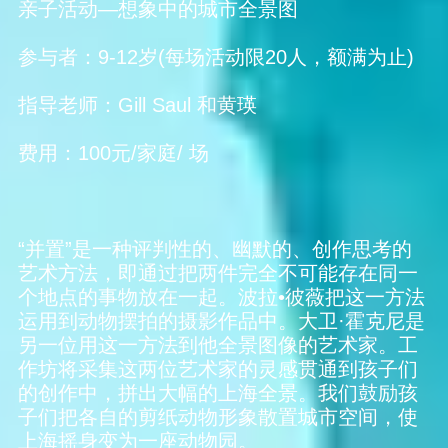
亲子活动—想象中的城市全景图
参与者：9-12岁(每场活动限20人，额满为止)
指导老师：Gill Saul 和黄瑛
费用：100元/家庭/ 场
“并置”是一种评判性的、幽默的、创作思考的
艺术方法，即通过把两件完全不可能存在同一
个地点的事物放在一起。波拉•彼薇把这一方法
运用到动物摆拍的摄影作品中。大卫·霍克尼是
另一位用这一方法到他全景图像的艺术家。工
作坊将采集这两位艺术家的灵感贯通到孩子们
的创作中，拼出大幅的上海全景。我们鼓励孩
子们把各自的剪纸动物形象散置城市空间，使
上海摇身变为一座动物园。