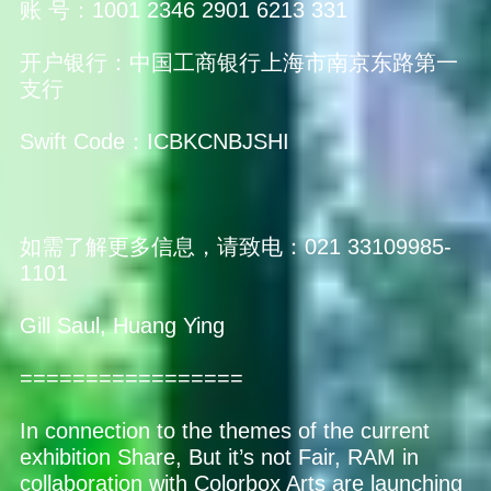
账 号：1001 2346 2901 6213 331
开户银行：中国工商银行上海市南京东路第一
支行
Swift Code：ICBKCNBJSHI
如需了解更多信息，请致电：021 33109985-
1101
Gill Saul, Huang Ying
=================
In connection to the themes of the current
exhibition Share, But it’s not Fair, RAM in
collaboration with Colorbox Arts are launching