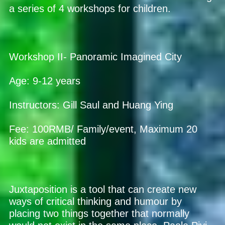
a series of 4 workshops for children.
Workshop II- Panoramic Imagined City
Age: 9-12 years
Instructors: Gill Saul and Huang Ying
Fee: 100RMB/ Family/event, Maximum 20
kids are admitted
Juxtaposition is a tool that can create new
ways of critical thinking and humour by
placing two things together that normally