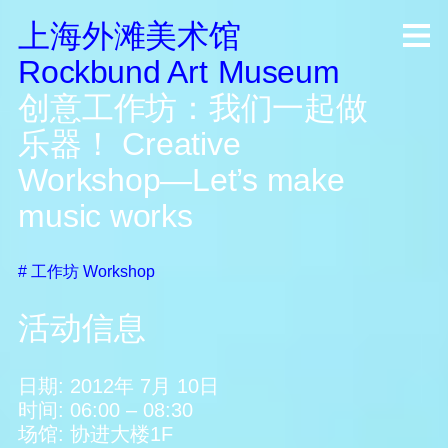
上海外滩美术馆
R
ock
b
und A
rt
M
useum
创意工作坊：我们一起做
乐器！
Creative
Workshop—Let’s make
music works
#
工作坊
Workshop
活动信息
日期:
2012年 7月 10日
时间:
06:00
–
08:30
场馆:
协进大楼1F