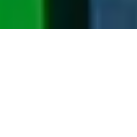
回到顶部
上海外滩美术馆
地址：上海市黄浦区虎丘路20号
邮箱：
info@rockbundartmuseum.org
时间：周三至周日，11:00–19:00（最后入场时间
18:30）；周二会员日 11:00-19:00
关注我们：
Instagram
，
YouTube
，
微信
，
小红书
，
哔哩哔
哩
沪ICP备14037079号-1
Back to top
Rockbund Art Museum
Address: 20 Huqiu Road, Huangpu District, Shanghai.
Email:
info@rockbundartmuseum.org
Hours: Wednesday–Sunday 11:00–19:00 (last admission:
18:30), Member Tuesdays 11:00–19:00