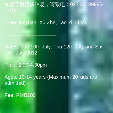
如需了解更多信息，请致电：021 33109985-
1101
Zhao Junyuan, Xu Zhe, Tao Yi, Li Mu
=================
Dates: Tue 10th July, Thu 12th July and Sat
14th July 2012
Time: 2:00-4:30pm
Ages: 10-14 years (Maximum 20 kids are
admitted)
Fee: RMB100