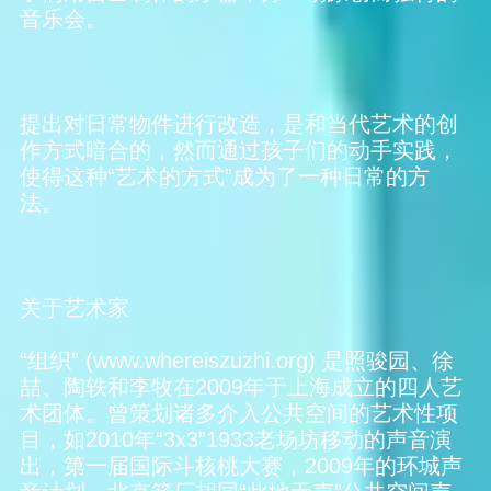
音乐会。
提出对日常物件进行改造，是和当代艺术的创
作方式暗合的，然而通过孩子们的动手实践，
使得这种“艺术的方式”成为了一种日常的方
法。
关于艺术家
“组织” (www.whereiszuzhi.org) 是照骏园、徐
喆、陶轶和李牧在2009年于上海成立的四人艺
术团体。曾策划诸多介入公共空间的艺术性项
目，如2010年“3x3”1933老场坊移动的声音演
出，第一届国际斗核桃大赛，2009年的环城声