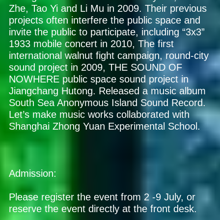
Zhe, Tao Yi and Li Mu in 2009. Their previous
projects often interfere the public space and
invite the public to participate, including “3x3”
1933 mobile concert in 2010, The first
international walnut fight campaign, round-city
sound project in 2009, THE SOUND OF
NOWHERE public space sound project in
Jiangchang Hutong. Released a music album
South Sea Anonymous Island Sound Record.
Let’s make music works collaborated with
Shanghai Zhong Yuan Experimental School.
Admission:
Please register the event from 2 -9 July, or
reserve the event directly at the front desk.