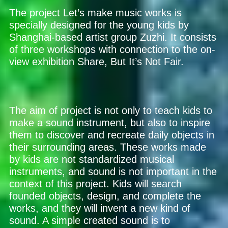
The project Let’s make music works is
specially designed for the young kids by
Shanghai-based artist group Zuzhi. It consists
of three workshops with connection to the on-
view exhibition Share, But It’s Not Fair.
The aim of project is not only to teach kids to
make a sound instrument, but also to inspire
them to discover and recreate daily objects in
their surrounding areas. These works made
by kids are not standardized musical
instruments, and sound is not important in the
context of this project. Kids will search
founded objects, design, and complete the
works, and they will invent a new kind of
sound. A simple created sound is to