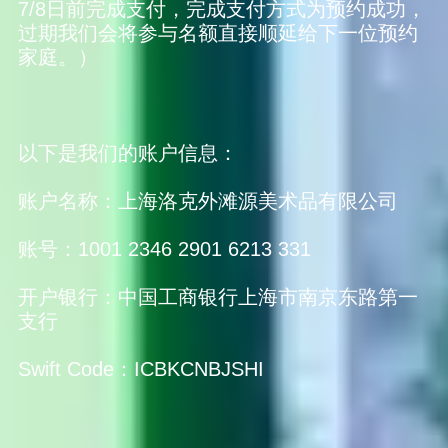
7/8日前完成支付，完成支付方式为预约成功，
过期我们会将参与名额直接顺延给下一位预约
家庭。）
以下是我们的账户信息：
账户名称：上海洛克外滩源美术品有限公司
账号：1001 2346 2901 6213 331
开户银行：中国工商银行上海市南京东路第一
支行
Swift Code：ICBKCNBJSHI